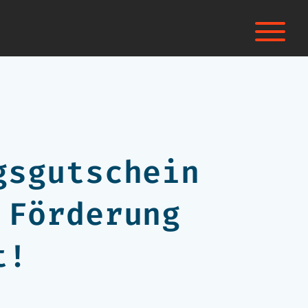
gsgutschein
 Förderung
t!