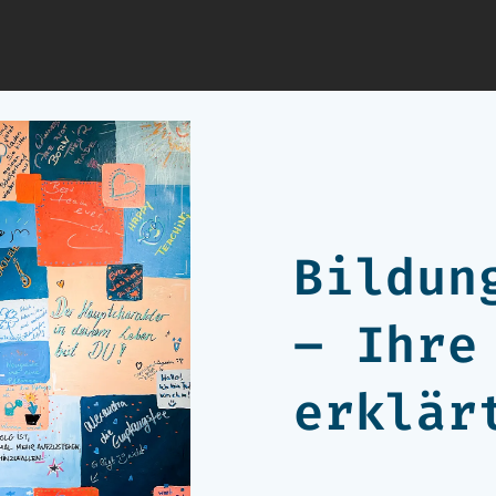
Bildun
– Ihre
erklär