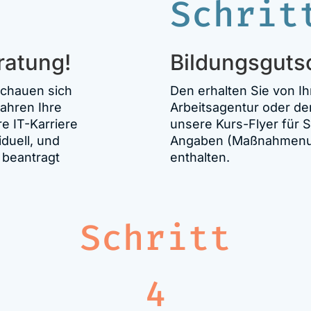
Schrit
ratung!
Bildungsguts
schauen sich
Den erhalten Sie von Ih
Jahren Ihre
Arbeitsagentur oder de
re IT-Karriere
unsere Kurs-Flyer für Sie
iduell, und
Angaben (Maßnahmenum
 beantragt
enthalten.
Schritt
4