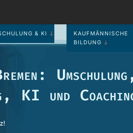
CHULUNG & KI
KAUFMÄNNISCHE
BILDUNG
Bremen: Umschulung
ng, KI und Coachin
z!