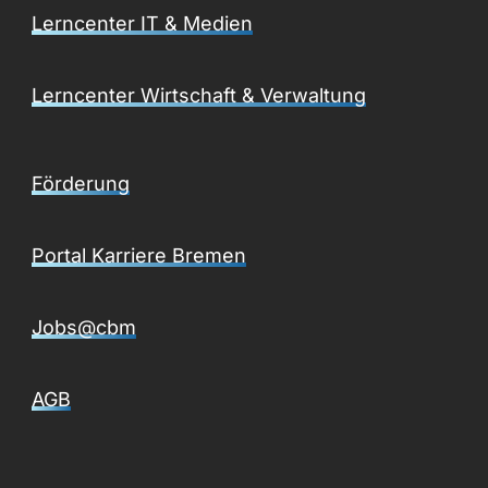
Lerncenter IT & Medien
Lerncenter Wirtschaft & Verwaltung
Förderung
Portal Karriere Bremen
Jobs@cbm
AGB