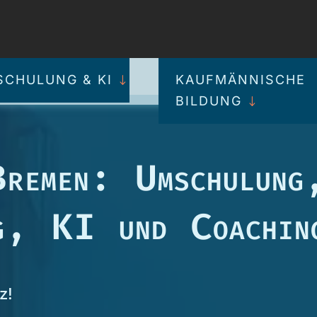
CHULUNG & KI
KAUFMÄNNISCHE
BILDUNG
Bremen: Umschulung
ng, KI und Coachin
z!