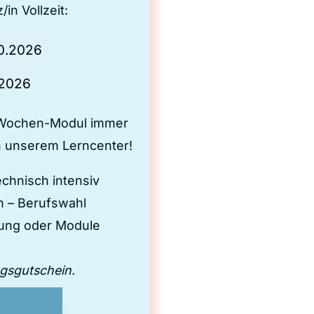
in Vollzeit:
10.2026
.2026
6-Wochen-Modul immer
in unserem Lerncenter!
chnisch intensiv
n – Berufswahl
lung oder Module
gsgutschein.