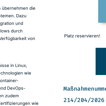
on übernehmen die
stemen. Dazu
gration
und
flows durch
Platz reservieren!
Verfügbarkeit von
sse in Linux,
echnologien wie
Container-
Maßnahmenumm
und DevOps-
rten zudem
214/204/2026
rtifizierungen wie