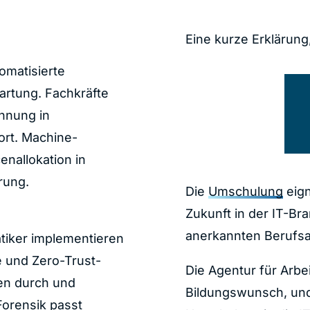
Eine kurze Erklärung
omatisierte
rtung. Fachkräfte
ennung in
ort. Machine-
nallokation in
rung.
Die
Umschulung
eign
Zukunft in der IT-Bra
anerkannten Berufsa
atiker implementieren
e und Zero-Trust-
Die Agentur für Arbe
sen durch und
Bildungswunsch, und
Forensik
passt