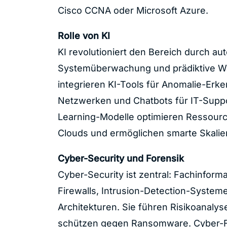
Cisco CCNA
oder
Microsoft Azure
.
Rolle von KI
KI revolutioniert den Bereich durch aut
Systemüberwachung und prädiktive Wa
integrieren KI-Tools für Anomalie-Erk
Netzwerken und Chatbots für IT-Supp
Learning-Modelle optimieren Ressource
Clouds und ermöglichen smarte Skalie
Cyber-Security und Forensik
Cyber-Security ist zentral: Fachinform
Firewalls, Intrusion-Detection-System
Architekturen. Sie führen Risikoanaly
schützen gegen Ransomware.
Cyber-