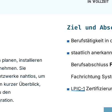
in Vollzeit
Ziel und Abs
Berufstätigkeit in
staatlich anerkann
planen, installieren
Berufsabschluss
F
rnehmen. Sie
etzwerke nahtlos, um
Fachrichtung Syst
n kurzer Überblick,
Zertifizieru
LPIC-1
u den
ration.