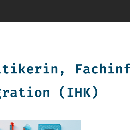
atikerin, Fachin
gration (IHK)