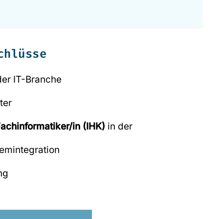
chlüsse
 der IT-Branche
ter
achinformatiker/in (IHK)
in der
emintegration
ng