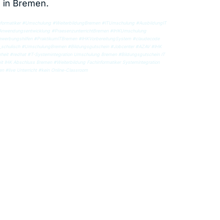
T in Bremen.
ormatiker #Umschulung #WeiterbildungBremen #ITUmschulung #AusbildungIT
 #Anwendungsentwicklung #PraesenzunterrichtBremen #IHKUmschulung
werbungshilfen #PraktikumITBremen #IHKVorbereitungSystem #claudecode
g_schulisch #UmschulungBremen #Bildungsgutschein #Jobcenter #AZAV #IHK
rheit #redhat #T-Systemintegration Umschulung Bremen #Bildungsgutschein IT
 IHK Abschluss Bremen #Weiterbildung Fachinformatiker Systemintegration
n #live Unterricht #kein Online-Classroom