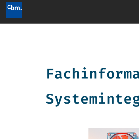
Fachinform
Systeminte