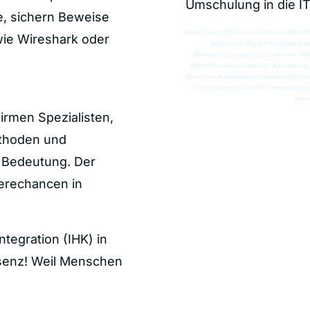
Umschulung in die I
e, sichern Beweise
#UmschulungITBremen #ITBremen #Fachinf
wie
Wireshark
oder
#KarriereIT #Systemintegration
#BestePruefungsergebnisseBremen #Be
#bremenpraesenzunterricht #ausbildun
Abschluss #WeiterbildungBremen #itsiche
Umschulung Bremen #IT Umschulung mit
Breme
Firmen Spezialisten,
ethoden und
n Bedeutung. Der
ierechancen in
tegration (IHK) in
äsenz! Weil Menschen