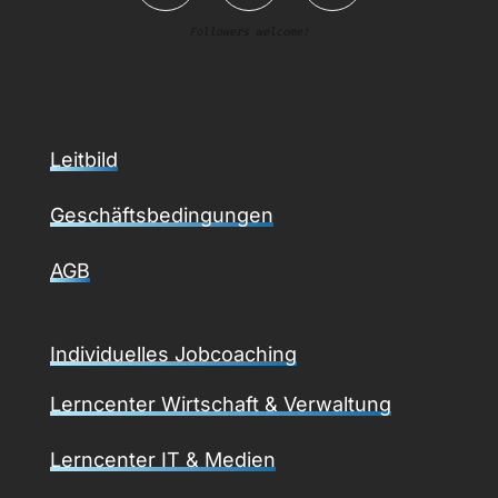
Followers welcome!
Leitbild
Geschäftsbedingungen
AGB
Individuelles Jobcoaching
Lerncenter Wirtschaft & Verwaltung
Lerncenter IT & Medien